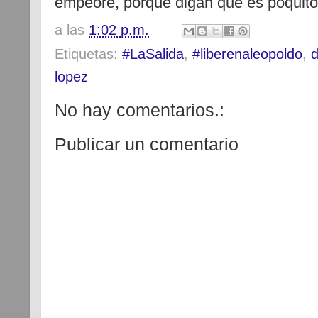
empeore, porque digan que es poquito
a las
1:02 p.m.
Etiquetas:
#LaSalida
,
#liberenaleopoldo
,
lopez
No hay comentarios.:
Publicar un comentario