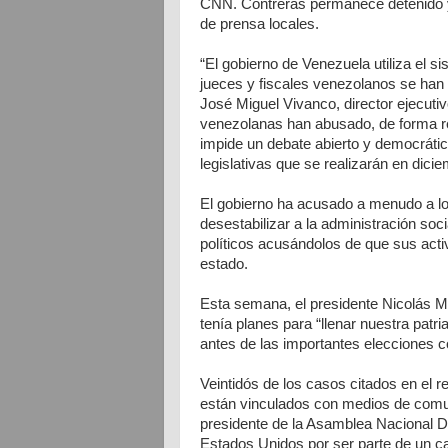
CNN. Contreras permanece detenido y 
de prensa locales.
“El gobierno de Venezuela utiliza el s
jueces y fiscales venezolanos se han
José Miguel Vivanco, director ejecut
venezolanas han abusado, de forma recu
impide un debate abierto y democrátic
legislativas que se realizarán en dicie
El gobierno ha acusado a menudo a los
desestabilizar a la administración soc
políticos acusándolos de que sus acti
estado.
Esta semana, el presidente Nicolás M
tenía planes para “llenar nuestra patri
antes de las importantes elecciones c
Veintidós de los casos citados en el r
están vinculados con medios de comun
presidente de la Asamblea Nacional 
Estados Unidos por ser parte de un car