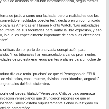
ha sido acusado de difundir información falsa, según medios
istema de justicia como una fachada, pero la realidad es que los
 convertido en soldados obedientes”, declaró en un comunicado
ivo para las Américas en Human Rights Watch. “Las autoridades
rrente, de sus facultades para limitar la libre expresión, y eso
o, lo cual es especialmente importante de cara a las elecciones
mbre”.
 críticos de ser parte de una vasta conspiración para
ialista. Y los tribunales han encarcelado a varios prominentes
vidades de protesta eran equivalentes a planes para un golpe de
aduro dijo que tenía “pruebas” de que el Pentágono de EEUU
a de violencias, caos, muerte, división, incertidumbre, angustia”
ongresuales del 6 de diciembre.
eporte del jueves, titulado “Venezuela: Críticos bajo amenaza”
icación venezolanos que difundieron reportes de que el
Diosdado Cabello estaba supuestamente siendo investigado en
tel de narcotráfico.