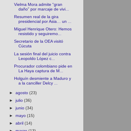
Vielma Mora admite “gran
daño” por marcaje de vivi...
Resumen real de la gira
presidencial por Asia… un ...
Miguel Henrique Otero: Hemos
resistido y seguiremo...
Secretario de la OEA visitó
Cúcuta
La sesión final del juicio contra
Leopoldo López c...
Procurador colombiano pide en
La Haya captura de M...
Holguín desmiente a Maduro y
a la canciller Delcy ...
►
agosto
(23)
►
julio
(36)
►
junio
(34)
►
mayo
(15)
►
abril
(14)
►
marzo
(13)