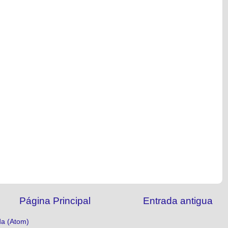
Página Principal
Entrada antigua
da (Atom)