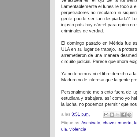
Venezuela en el ojo de la torment
Lamentablemente el lunes le tocó a el
perpetradores no recularon ni siquie
gente puede ser tan despiadada? Lo
injusto país hay cárcel para quien no 
criminales de verdad.
El domingo pasado en Mérida fue a
ULA en su lugar de trabajo, la protes
arremetieron de una manera desmedida
circuito judicial. Parece que ahora exi
Ya no tenemos ni el libre derecho a la
Maduro no le interesa que la gente pr
Personalmente me siento fuera de lug
estudiara y trabajara, así como yo
la lucha, no podemos permitir que nos 
a las
9:51 p.m.
Etiquetas:
Asesinato
,
chavez muerto
,
f
ula
,
violencia