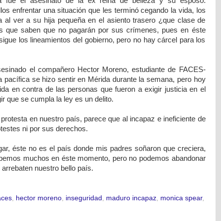
a fue el asesinato de la ex reina de belleza y su esposo.
los enfrentar una situación que les terminó cegando la vida, los
ra al ver a su hija pequeña en el asiento trasero ¿que clase de
s que saben que no pagarán por sus crímenes, pues en éste
sigue los lineamientos del gobierno, pero no hay cárcel para los
sesinado el compañero Hector Moreno, estudiante de FACES-
ta pacífica se hizo sentir en Mérida durante la semana, pero hoy
 en contra de las personas que fueron a exigir justicia en el
gir que se cumpla la ley es un delito.
 protesta en nuestro país, parece que al incapaz e ineficiente de
otestes ni por sus derechos.
ar, éste no es el país donde mis padres soñaron que creciera,
 habemos muchos en éste momento, pero no podemos abandonar
arrebaten nuestro bello país.
aces
,
hector moreno
,
inseguridad
,
maduro incapaz
,
monica spear
,