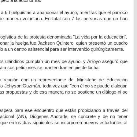
speto a la autonomía.
a 6 huelguistas a abandonar el ayuno, mientras que el párroco
ta de manera voluntaria. En total son 7 las personas que no han
logística de la protesta denominada "La vida por la educación",
ndonar la huelga fue Jackson Quintero, quien presentó un cuadro
do a un centro asistencial para ser intervenido quirúrgicamente.
 los ulandinos cumplan un mes de ayuno, y Arroyo aseguró que
ta a sus peticiones se mantendrán en pie de lucha.
 reunión con un representante del Ministerio de Educación
stro Jehyson Guzmán, toda vez que "con él no se puede dialogar,
ras propuestas y de esa manera no se sostiene un diálogo ni se
espera para ese encuentro que están propiciando a través del
 Nacional (AN), Diógenes Andrade, se concrete y de no tener
 que en los días siguientes se incorporen nuevos estudiantes al