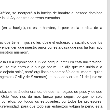
Gráfico, se incorporó a la huelga de hambre el pasado domingo
e la ULA y con tres carreras cursadas.
í (en la huelga), no es el hambre, lo peor es la perdida de la
 que tienen hijos no les duele el esfuerzo y sacrificio que los
no entienden que nuestro amor por esta casa que nos ha formado
nosotros mismos".
 a la ULA exponiendo su vida porque "crecí en esta universidad,
uso ella entró a la huelga por mi. Le dije que me uniría a la
e dejaría sola", narró orgullosa en compañía de su madre, quien
Ingeniero Civil y de Sistemas), el pasado viernes 21 de junio se
uistas se está deteriorando, de que han bajado de peso y de que
y Guía "eso nos da más fuerza para seguir, porque no solo
or ellos, por todos los estudiantes, por todos los profesores,
 universidad, para que todo sus esfuerzos valgan la pena, esta