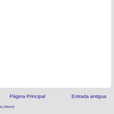
Página Principal
Entrada antigua
da (Atom)